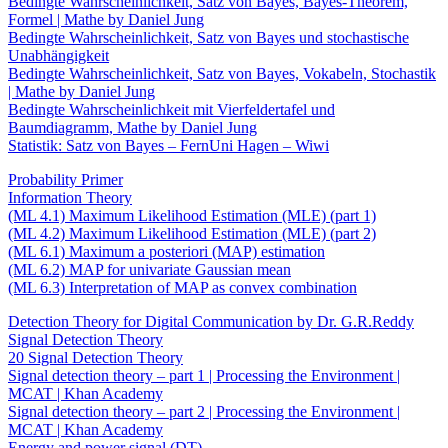
Bedingte Wahrscheinlichkeit, Satz von Bayes, Bayes-Theorem,
Formel | Mathe by Daniel Jung
Bedingte Wahrscheinlichkeit, Satz von Bayes und stochastische
Unabhängigkeit
Bedingte Wahrscheinlichkeit, Satz von Bayes, Vokabeln, Stochastik
| Mathe by Daniel Jung
Bedingte Wahrscheinlichkeit mit Vierfeldertafel und
Baumdiagramm, Mathe by Daniel Jung
Statistik: Satz von Bayes – FernUni Hagen – Wiwi
Probability Primer
Information Theory
(ML 4.1) Maximum Likelihood Estimation (MLE) (part 1)
(ML 4.2) Maximum Likelihood Estimation (MLE) (part 2)
(ML 6.1) Maximum a posteriori (MAP) estimation
(ML 6.2) MAP for univariate Gaussian mean
(ML 6.3) Interpretation of MAP as convex combination
Detection Theory for Digital Communication by Dr. G.R.Reddy
Signal Detection Theory
20 Signal Detection Theory
Signal detection theory – part 1 | Processing the Environment |
MCAT | Khan Academy
Signal detection theory – part 2 | Processing the Environment |
MCAT | Khan Academy
Energy and power signal (DT)-