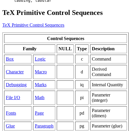
tabbing, tabular
TeX Primitive Control Sequences
TeX Primitive Control Sequences
Control Sequences
Family
NULL
Type
Description
Box
Logic
–
c
Command
Derived
Character
Macro
–
d
Command
Debugging
Marks
–
iq
Internal Quantity
Parameter
File I/O
Math
–
pi
(integer)
Parameter
Fonts
Page
–
pd
(dimen)
Glue
Paragraph
–
pg
Parameter (glue)