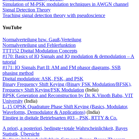
Simulation of M-PSK modulation techniques in AWGN channel
Signal Detection Theory
Teaching signal detection theory with pseudoscience
YouTube
Normalverteilung bzw. Gauß-Verteilung
Normalverteilung und Fehlerfunktion
TTT152 Digital Modulation Concepts
#170: Basics of IQ Signals and IQ modulation & demodulation – A
tutorial
#171: IQ Signals Part II: AM and FM phasor diagrams, SSB
phasing method
Digital modulation: ASK, FSK, and PSK
Binary Frequency Shift Keying (Binary FSK Modulation/BFSK),
Frequency Shift Keying/FSK Modulation
(India)
BPSK Generation and Reconstruction by Dr. K.Vinoth Babu, VIT
University
(India)
L-15 QPSK Quadrature Phase Shift Keying (Basics, Modulator,
Waveforms, Demodulator & Applications)
(India)
Einstieg in digitale Betriebsarten #03 – PSK, RTTY & Co.
A priori, a posteriori, bedingte+totale Wahrscheinlichkeit, Bayes
Statistik, Übersicht