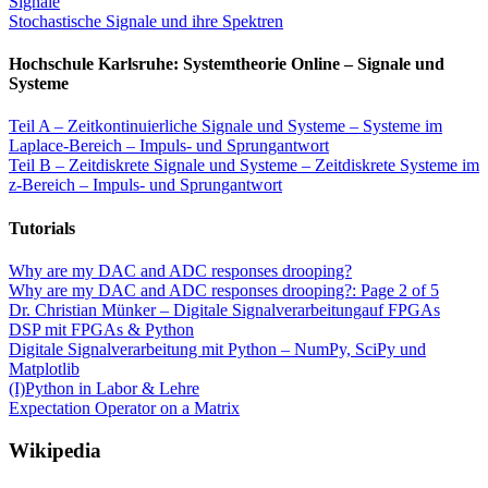
Signale
Stochastische Signale und ihre Spektren
Hochschule Karlsruhe: Systemtheorie Online – Signale und
Systeme
Teil A – Zeitkontinuierliche Signale und Systeme – Systeme im
Laplace-Bereich – Impuls- und Sprungantwort
Teil B – Zeitdiskrete Signale und Systeme – Zeitdiskrete Systeme im
z-Bereich – Impuls- und Sprungantwort
Tutorials
Why are my DAC and ADC responses drooping?
Why are my DAC and ADC responses drooping?: Page 2 of 5
Dr. Christian Münker – Digitale Signalverarbeitungauf FPGAs
DSP mit FPGAs & Python
Digitale Signalverarbeitung mit Python – NumPy, SciPy und
Matplotlib
(I)Python in Labor & Lehre
Expectation Operator on a Matrix
Wikipedia