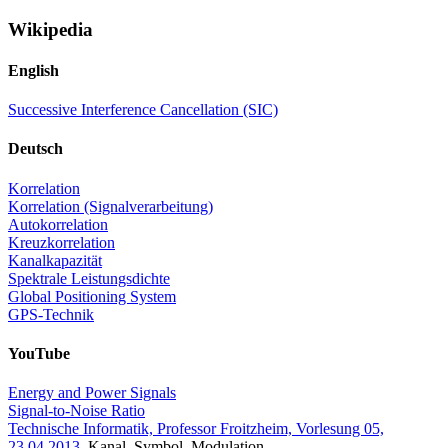
Wikipedia
English
Successive Interference Cancellation (SIC)
Deutsch
Korrelation
Korrelation (Signalverarbeitung)
Autokorrelation
Kreuzkorrelation
Kanalkapazität
Spektrale Leistungsdichte
Global Positioning System
GPS-Technik
YouTube
Energy and Power Signals
Signal-to-Noise Ratio
Technische Informatik, Professor Froitzheim, Vorlesung 05,
23.04.2013
, Kanal, Symbol, Modulation