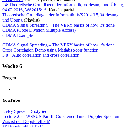
24: Theoretische Grundlagen der Informatik, Vorlesung und Übung,
04.02.2016, WS2015/16
, Kanalkapazität
Theoretische Grundlagen der Informatik, WS2014/15, Vorlesung
und Übung
(Playlist)
CDMA Signal Spreading – The VERY basics of how it’s done
CDMA (Code Division Multiple Access)
CDMA Example
CDMA Signal Spreading – The VERY basics of how it’s done
Cross Correlation Demo using Matlabs xcorr function
3.8 – Auto correlation and cross correlation
Woche 6
Fragen
–
YouTube
Delay Spread – SixtySec
Lecture 25 – WSSUS Part II, Coherence Time, Doppler Spectrum
Was ist der Dopplereffekt?
** Dopplereffekt Teil 1