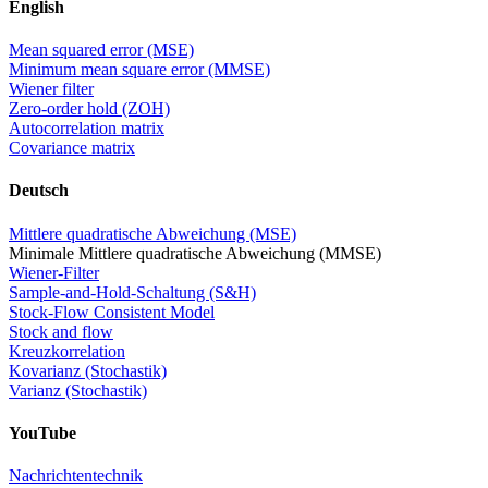
English
Mean squared error (MSE)
Minimum mean square error (MMSE)
Wiener filter
Zero-order hold (ZOH)
Autocorrelation matrix
Covariance matrix
Deutsch
Mittlere quadratische Abweichung (MSE)
Minimale Mittlere quadratische Abweichung (MMSE)
Wiener-Filter
Sample-and-Hold-Schaltung (S&H)
Stock-Flow Consistent Model
Stock and flow
Kreuzkorrelation
Kovarianz (Stochastik)
Varianz (Stochastik)
YouTube
Nachrichtentechnik