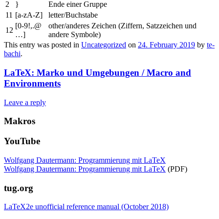
2
}
Ende einer Gruppe
11
[a-zA-Z]
letter/Buchstabe
[0-9!,.@
other/anderes Zeichen (Ziffern, Satzzeichen und
12
…]
andere Symbole)
This entry was posted in
Uncategorized
on
24. February 2019
by
te-
bachi
.
LaTeX: Marko und Umgebungen / Macro and
Environments
Leave a reply
Makros
YouTube
Wolfgang Dautermann: Programmierung mit LaTeX
Wolfgang Dautermann: Programmierung mit LaTeX
(PDF)
tug.org
LaTeX2e unofficial reference manual (October 2018)