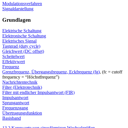
Modulationsverfahren
Signaldarstellung
Grundlagen
Elektrische Schaltung
Elektronische Schaltung
Elektrisches Signal
Tastgrad (duty cycle)
Gleichwert (DC offset)
Scheitelwert
Effektivwert
Frequenz
Grenzfrequenz, Übergangsfrequenz, Eckfrequenz (fg)
, (fc = cutoff
frequency = “Höchstfrequenz”)
Nachrichtentechnik
Filter (Elektrotechnik)
Filter mit endlicher Impulsantwort (FIR)
Impulsantwort
Sprungantwort
Frequenzgang
Übertragungsfunktion
Basisband
13.2 Kennwerte von sinusförmigen Wechselgrößen