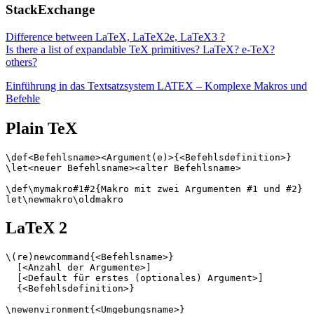
StackExchange
Difference between LaTeX, LaTeX2e, LaTeX3 ?
Is there a list of expandable TeX primitives? LaTeX? e-TeX?
others?
Einführung in das Textsatzsystem LATEX – Komplexe Makros und
Befehle
Plain TeX
\def<Befehlsname><Argument(e)>{<Befehlsdefinition>}

\let<neuer Befehlsname><alter Befehlsname>

\def\mymakro#1#2{Makro mit zwei Argumenten #1 und #2}

LaTeX 2
\(re)newcommand{<Befehlsname>}

  [<Anzahl der Argumente>]

  [<Default für erstes (optionales) Argument>]

  {<Befehlsdefinition>}

\newenvironment{<Umgebungsname>}
