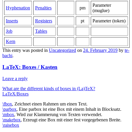
Parameter
Hyphenation
Penalties
–
pm
(muglue)
Inserts
Registers
–
pt
Parameter (token)
Job
Tables
–
–
–
Kern
–
–
–
–
This entry was posted in
Uncategorized
on
24. February 2019
by
te-
bachi
.
LaTeX: Boxes / Kasten
Leave a reply
What are the different kinds of boxes in (La)TeX?
LaTeX/Boxes
\fbox
, Zeichnet einen Rahmen um einen Text.
\parbox
, Eine parbox ist eine Box mit einem Inhalt in Blocksatz.
\mbox
, Wird zur Klammerung von Texten verwendet.
\makebox
, Erzeugt eine Box mit einer fest vorgegebenen Breite.
\raisebox