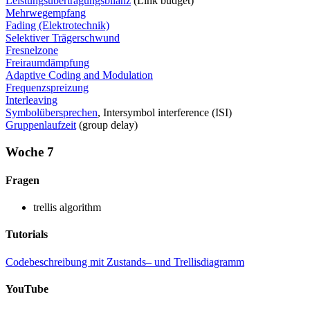
Leistungsübertragungsbilanz
(Link budget)
Mehrwegempfang
Fading (Elektrotechnik)
Selektiver Trägerschwund
Fresnelzone
Freiraumdämpfung
Adaptive Coding and Modulation
Frequenzspreizung
Interleaving
Symbolübersprechen
, Intersymbol interference (ISI)
Gruppenlaufzeit
(group delay)
Woche 7
Fragen
trellis algorithm
Tutorials
Codebeschreibung mit Zustands– und Trellisdiagramm
YouTube