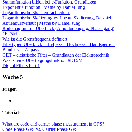
Stammfunktion bilden bei e-Funktion, Grundlagen,
Exponentialfunktion | Mathe by Daniel Jung
Logarithmische Skala einfach erklärt
Logarithmische Skalierung vs. lineare Skalierung, Beispiel
Aktienkursverlauf | Mathe by Daniel Jung
Bodediagramm – Überblick (Amplitudengang, Phasengang)
#ET5M
Wie ist die Grenzfrequenz definiert
Filtertypen Überblick – Tiefpass – Hochpass – Bandsperre –
Bandpass – Allpass
GET – elektrische Filter – Grundlagen der Elektrotechnik
Was ist eine Übertragungsfunktion #ET5M
Digital Filters Part 1
Woche 5
Fragen
–
Tutorials
What are code and carrier phase measurement in GPS?
Code-Phase GPS vs. Carrier-Phase GPS