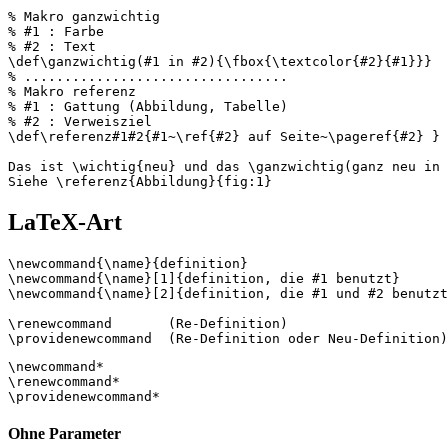
% Makro ganzwichtig

% #1 : Farbe

% #2 : Text

\def\ganzwichtig(#1 in #2){\fbox{\textcolor{#2}{#1}}}

% .................................

% Makro referenz

% #1 : Gattung (Abbildung, Tabelle)

% #2 : Verweisziel

\def\referenz#1#2{#1~\ref{#2} auf Seite~\pageref{#2} }

Das ist \wichtig{neu} und das \ganzwichtig(ganz neu in 
LaTeX-Art
\newcommand{\name}{definition}

\newcommand{\name}[1]{definition, die #1 benutzt}

\newcommand{\name}[2]{definition, die #1 und #2 benutzt
\renewcommand       (Re-Definition)

\newcommand*

\renewcommand*

Ohne Parameter