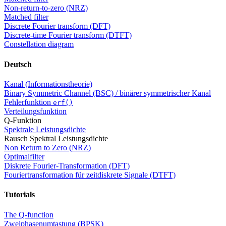
Non-return-to-zero (NRZ)
Matched filter
Discrete Fourier transform (DFT)
Discrete-time Fourier transform (DTFT)
Constellation diagram
Deutsch
Kanal (Informationstheorie)
Binary Symmetric Channel (BSC) / binärer symmetrischer Kanal
Fehlerfunktion
erf()
Verteilungsfunktion
Q-Funktion
Spektrale Leistungsdichte
Rausch Spektral Leistungsdichte
Non Return to Zero (NRZ)
Optimalfilter
Diskrete Fourier-Transformation (DFT)
Fouriertransformation für zeitdiskrete Signale (DTFT)
Tutorials
The Q-function
Zweiphasenumtastung (BPSK)