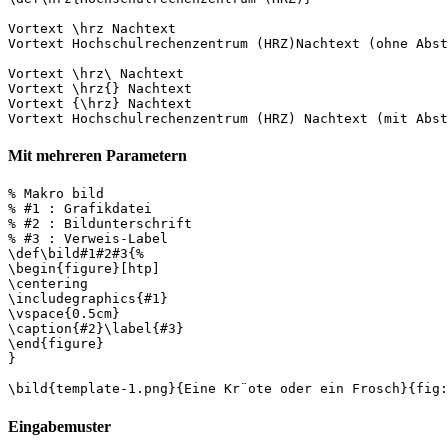
Vortext \hrz Nachtext

Vortext Hochschulrechenzentrum (HRZ)Nachtext (ohne Abst
Vortext \hrz\ Nachtext

Vortext \hrz{} Nachtext

Vortext {\hrz} Nachtext

Mit mehreren Parametern
% Makro bild

% #1 : Grafikdatei

% #2 : Bildunterschrift

% #3 : Verweis-Label

\def\bild#1#2#3{%

\begin{figure}[htp]

\centering

\includegraphics{#1}

\vspace{0.5cm}

\caption{#2}\label{#3}

\end{figure}

}

Eingabemuster