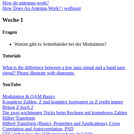
How do antennas work?
How Does An Antenna Work? | weBoost
Woche 1
Fragen
Warum gibt es Seitenbänder bei der Modulation?
Tutorials
What is the difference between a low pass signal and a band pass
signal? Please illustrate with diagrams.
YouTube
Modulation & QAM Basics
Komplexe Zahlen, Z mal komplex konjugiert zu Z ergibt immer
Betrag Z hoch 2
Die zwei wichtigsten Tricks beim Rechnen mit komplexen Zahlen
Hilber Transform
Hilbert Transform (Basics, Properties and Applications), Cross
Correlation and Autocorrelation, PSD