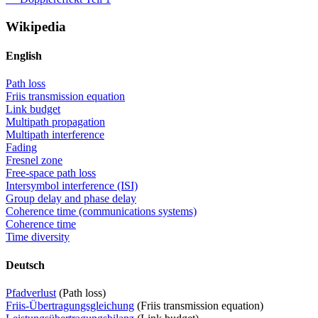
Wikipedia
English
Path loss
Friis transmission equation
Link budget
Multipath propagation
Multipath interference
Fading
Fresnel zone
Free-space path loss
Intersymbol interference (ISI)
Group delay and phase delay
Coherence time (communications systems)
Coherence time
Time diversity
Deutsch
Pfadverlust
(Path loss)
Friis-Übertragungsgleichung
(Friis transmission equation)