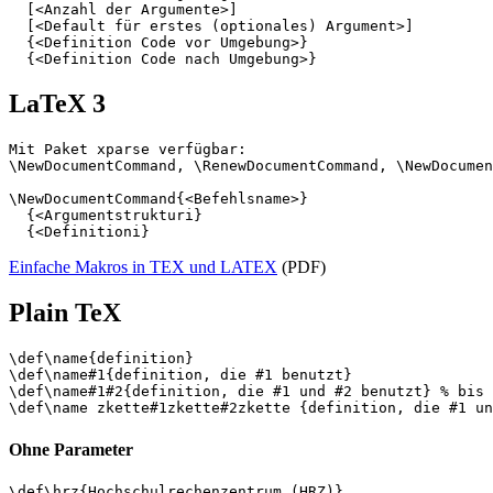
  [<Anzahl der Argumente>]

  [<Default für erstes (optionales) Argument>]

  {<Definition Code vor Umgebung>}

LaTeX 3
Mit Paket xparse verfügbar:

\NewDocumentCommand, \RenewDocumentCommand, \NewDocumen
\NewDocumentCommand{<Befehlsname>}

  {<Argumentstrukturi}

Einfache Makros in TEX und LATEX
(PDF)
Plain TeX
\def\name{definition}

\def\name#1{definition, die #1 benutzt}

\def\name#1#2{definition, die #1 und #2 benutzt} % bis 
Ohne Parameter
\def\hrz{Hochschulrechenzentrum (HRZ)}
