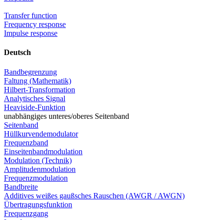
Transfer function
Frequency response
Impulse response
Deutsch
Bandbegrenzung
Faltung (Mathematik)
Hilbert-Transformation
Analytisches Signal
Heaviside-Funktion
unabhängiges unteres/oberes Seitenband
Seitenband
Hüllkurvendemodulator
Frequenzband
Einseitenbandmodulation
Modulation (Technik)
Amplitudenmodulation
Frequenzmodulation
Bandbreite
Additives weißes gaußsches Rauschen (AWGR / AWGN)
Übertragungsfunktion
Frequenzgang