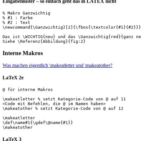
Eingabemuster – so einfach geht das in LATEX nicht
% Makro Ganzwichtig

% #1 : Farbe

% #2 : Text

\newcommand{\Ganzwichtig}[2]{\fbox{\textcolor{#1}{#2}}}

Das ist \WICHTIG{neu} und das \Ganzwichtig{red}{ganz ne
Interne Makros
Was machen eigentlich \makeatletter und \makeatother?
LaTeX 2e
@ für interne Makros

\makeatletter % setzt Kategorie-Code von @ auf 11

<Code mit Befehlen, die @ im Namen haben>

\makeatother % setzt Kategorie-Code von @ auf 12

\makeatletter

\def\name#1{\gdef\@name{#1}}

LaTeX 3