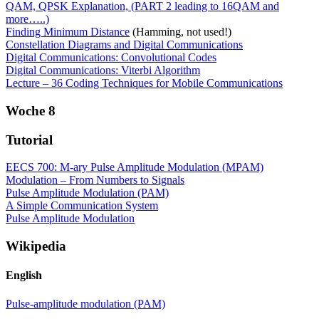
QAM, QPSK Explanation, (PART 2 leading to 16QAM and
more…..)
Finding Minimum Distance
(Hamming, not used!)
Constellation Diagrams and Digital Communications
Digital Communications: Convolutional Codes
Digital Communications: Viterbi Algorithm
Lecture – 36 Coding Techniques for Mobile Communications
Woche 8
Tutorial
EECS 700: M-ary Pulse Amplitude Modulation (MPAM)
Modulation – From Numbers to Signals
Pulse Amplitude Modulation (PAM)
A Simple Communication System
Pulse Amplitude Modulation
Wikipedia
English
Pulse-amplitude modulation (PAM)