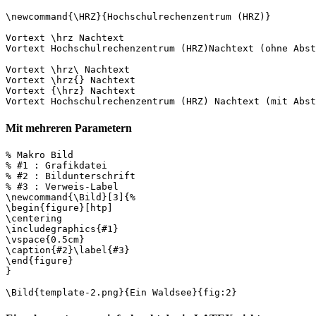
\newcommand{\HRZ}{Hochschulrechenzentrum (HRZ)}

Vortext \hrz Nachtext

Vortext Hochschulrechenzentrum (HRZ)Nachtext (ohne Abst
Vortext \hrz\ Nachtext

Vortext \hrz{} Nachtext

Vortext {\hrz} Nachtext

Mit mehreren Parametern
% Makro Bild

% #1 : Grafikdatei

% #2 : Bildunterschrift

% #3 : Verweis-Label

\newcommand{\Bild}[3]{%

\begin{figure}[htp]

\centering

\includegraphics{#1}

\vspace{0.5cm}

\caption{#2}\label{#3}

\end{figure}

}
