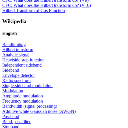
CFC: What does the Hilbert transform do? (V9)
CFC: What does the Hilbert transform do? (V10)
Hilbert Transform of Cos Function
Wikipedia
English
Bandlimiting
Hilbert transform
Analytic signal
Heaviside step function
Independent sideband
Sideband
Envelope detector
Radio spectrum
Single-sideband modulation
Modulation
Amplitude modulation
Frequency modulation
Bandwidth (signal processing)
Additive white Gaussian noise (AWGN)
Passband
Band-pass filter
Stopband