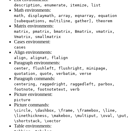
description, enumerate, itemize, list
Math environments:
math, displaymath, array, eqnarray, equation
[subequations, multiline, gather], theorem
Matrix environments:
matrix, pmatrix, bmatrix, Bmatrix, vmatrix,
Vmatrix, smallmatrix
Cases environment:
cases
Align environments:
align, alignat, flalign
Paragraph environments:
center, flushleft, flushright, minipage,
quotation, quote, verbatim, verse
Paragraph commands:
centering, raggedright, raggedleft, parbox,
footnote, footnotetext, verb
Picture environment:
picture
Picture commands:
\circle, \dashbox, \frame, \framebox, \line,
\linethickness, \makebox, \multiput, \oval, \put,
\shortstack, \vector
Table environments: