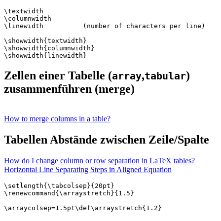
\textwidth

\columnwidth

\linewidth          (number of characters per line) 

\showwidth{textwidth}

\showwidth{columnwidth}

Zellen einer Tabelle (
,
)
array
tabular
zusammenführen (merge)
How to merge columns in a table?
Tabellen Abstände zwischen Zeile/Spalte
How do I change column or row separation in LaTeX tables?
Horizontal Line Separating Steps in Aligned Equation
\setlength{\tabcolsep}{20pt}

\renewcommand{\arraystretch}{1.5}
