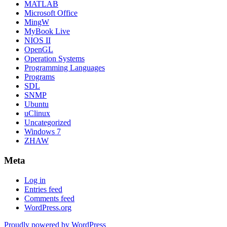
MATLAB
Microsoft Office
MingW
MyBook Live
NIOS II
OpenGL
Operation Systems
Programming Languages
Programs
SDL
SNMP
Ubuntu
uClinux
Uncategorized
Windows 7
ZHAW
Meta
Log in
Entries feed
Comments feed
WordPress.org
Proudly powered by WordPress