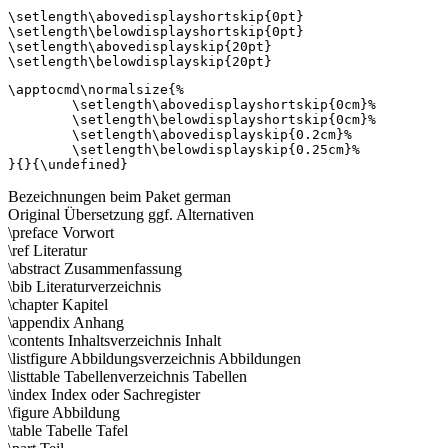
\setlength\abovedisplayshortskip{0pt}

\setlength\belowdisplayshortskip{0pt}

\setlength\abovedisplayskip{20pt}

\apptocmd\normalsize{% 

	\setlength\abovedisplayshortskip{0cm}% 

	\setlength\belowdisplayshortskip{0cm}% 

	\setlength\abovedisplayskip{0.2cm}% 

	\setlength\belowdisplayskip{0.25cm}% 

Bezeichnungen beim Paket german
Original Übersetzung ggf. Alternativen
\preface Vorwort
\ref Literatur
\abstract Zusammenfassung
\bib Literaturverzeichnis
\chapter Kapitel
\appendix Anhang
\contents Inhaltsverzeichnis Inhalt
\listfigure Abbildungsverzeichnis Abbildungen
\listtable Tabellenverzeichnis Tabellen
\index Index oder Sachregister
\figure Abbildung
\table Tabelle Tafel