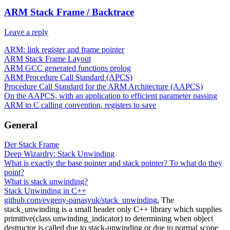
ARM Stack Frame / Backtrace
Leave a reply
ARM: link register and frame pointer
ARM Stack Frame Layout
ARM GCC generated functions prolog
ARM Procedure Call Standard (APCS)
Procedure Call Standard for the ARM Architecture (AAPCS)
On the AAPCS, with an application to efficient parameter passing
ARM to C calling convention, registers to save
General
Der Stack Frame
Deep Wizardry: Stack Unwinding
What is exactly the base pointer and stack pointer? To what do they
point?
What is stack unwinding?
Stack Unwinding in C++
github.com/evgeny-panasyuk/stack_unwinding
, The
stack_unwinding is a small header only C++ library which supplies
primitive(class unwinding_indicator) to determining when object
destructor is called due to stack-unwinding or due to normal scope