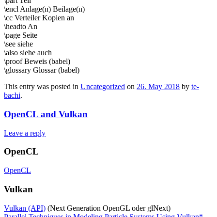
\part Teil
\encl Anlage(n) Beilage(n)
\cc Verteiler Kopien an
\headto An
\page Seite
\see siehe
\also siehe auch
\proof Beweis (babel)
\glossary Glossar (babel)
This entry was posted in
Uncategorized
on
26. May 2018
by
te-
bachi
.
OpenCL and Vulkan
Leave a reply
OpenCL
OpenCL
Vulkan
Vulkan (API)
(Next Generation OpenGL oder glNext)
Parallel Techniques in Modeling Particle Systems Using Vulkan*