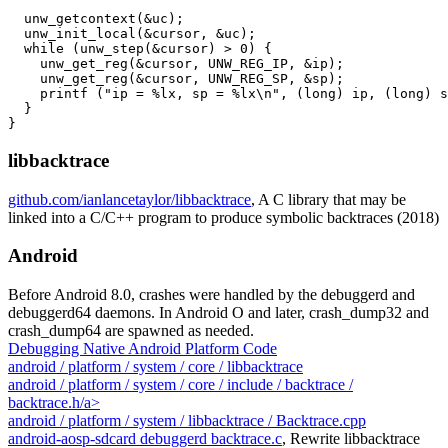
  unw_getcontext(&uc);

  unw_init_local(&cursor, &uc);

  while (unw_step(&cursor) > 0) {

    unw_get_reg(&cursor, UNW_REG_IP, &ip);

    unw_get_reg(&cursor, UNW_REG_SP, &sp);

    printf ("ip = %lx, sp = %lx\n", (long) ip, (long) s
  }

libbacktrace
github.com/ianlancetaylor/libbacktrace
, A C library that may be
linked into a C/C++ program to produce symbolic backtraces (2018)
Android
Before Android 8.0, crashes were handled by the debuggerd and
debuggerd64 daemons. In Android O and later, crash_dump32 and
crash_dump64 are spawned as needed.
Debugging Native Android Platform Code
android / platform / system / core / libbacktrace
android / platform / system / core / include / backtrace /
backtrace.h/a>
android / platform / system / libbacktrace / Backtrace.cpp
android-aosp-sdcard debuggerd backtrace.c
, Rewrite libbacktrace