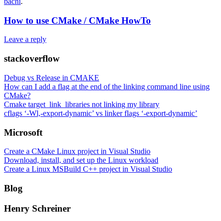
bachi
.
How to use CMake / CMake HowTo
Leave a reply
stackoverflow
Debug vs Release in CMAKE
How can I add a flag at the end of the linking command line using
CMake?
Cmake target_link_libraries not linking my library
cflags ‘-Wl,-export-dynamic’ vs linker flags ‘-export-dynamic’
Microsoft
Create a CMake Linux project in Visual Studio
Download, install, and set up the Linux workload
Create a Linux MSBuild C++ project in Visual Studio
Blog
Henry Schreiner