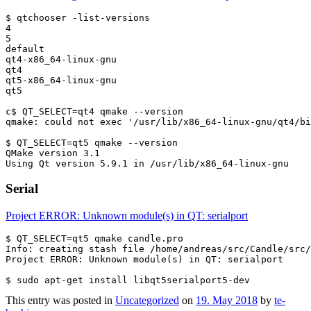
$ qtchooser -list-versions

4

5

default

qt4-x86_64-linux-gnu

qt4

qt5-x86_64-linux-gnu

qt5

c$ QT_SELECT=qt4 qmake --version

qmake: could not exec '/usr/lib/x86_64-linux-gnu/qt4/bi
$ QT_SELECT=qt5 qmake --version

QMake version 3.1

Serial
Project ERROR: Unknown module(s) in QT: serialport
$ QT_SELECT=qt5 qmake candle.pro 

Info: creating stash file /home/andreas/src/Candle/src/
Project ERROR: Unknown module(s) in QT: serialport

This entry was posted in
Uncategorized
on
19. May 2018
by
te-