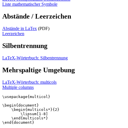
Liste mathematischer Symbole
Abstände / Leerzeichen
Abstände in LaTex
(PDF)
Leerzeichen
Silbentrennung
LaTeX-Wörterbuch: Silbentrennung
Mehrspaltige Umgebung
LaTeX-Wörterbuch: multicols
Multiple columns
\usepackage{multicol}

\begin{document}	

    \begin{multicols*}{2}

        \lipsum[1-8]

    \end{multicols*}
