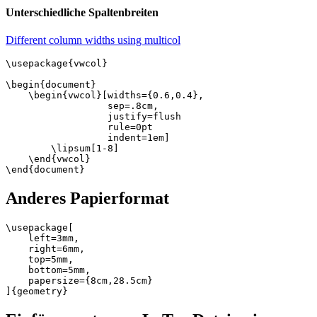
Unterschiedliche Spaltenbreiten
Different column widths using multicol
\usepackage{vwcol}

\begin{document}	

    \begin{vwcol}[widths={0.6,0.4},

                  sep=.8cm,

                  justify=flush

                  rule=0pt

                  indent=1em]

        \lipsum[1-8]

    \end{vwcol}

Anderes Papierformat
\usepackage[

    left=3mm,

    right=6mm,

    top=5mm,

    bottom=5mm,

    papersize={8cm,28.5cm}
