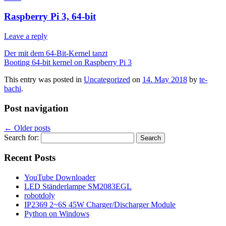
Raspberry Pi 3, 64-bit
Leave a reply
Der mit dem 64-Bit-Kernel tanzt
Booting 64-bit kernel on Raspberry Pi 3
This entry was posted in
Uncategorized
on
14. May 2018
by
te-
bachi
.
Post navigation
←
Older posts
Search for:
Recent Posts
YouTube Downloader
LED Ständerlampe SM2083EGL
robotdoly
IP2369 2~6S 45W Charger/Discharger Module
Python on Windows