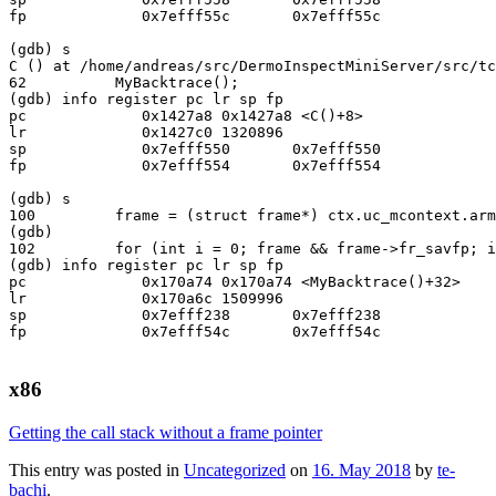
fp             0x7efff55c       0x7efff55c

(gdb) s

C () at /home/andreas/src/DermoInspectMiniServer/src/tc
62          MyBacktrace();

(gdb) info register pc lr sp fp

pc             0x1427a8 0x1427a8 <C()+8>

lr             0x1427c0 1320896

sp             0x7efff550       0x7efff550

fp             0x7efff554       0x7efff554

(gdb) s

100         frame = (struct frame*) ctx.uc_mcontext.arm
(gdb)

102         for (int i = 0; frame && frame->fr_savfp; i
(gdb) info register pc lr sp fp

pc             0x170a74 0x170a74 <MyBacktrace()+32>

lr             0x170a6c 1509996

sp             0x7efff238       0x7efff238

fp             0x7efff54c       0x7efff54c

x86
Getting the call stack without a frame pointer
This entry was posted in
Uncategorized
on
16. May 2018
by
te-
bachi
.