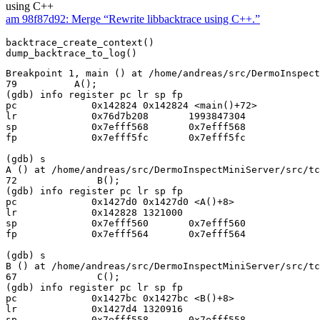
using C++
am 98f87d92: Merge “Rewrite libbacktrace using C++.”
backtrace_create_context()

Breakpoint 1, main () at /home/andreas/src/DermoInspect
79          A();

(gdb) info register pc lr sp fp

pc             0x142824 0x142824 <main()+72>

lr             0x76d7b208       1993847304

sp             0x7efff568       0x7efff568

fp             0x7efff5fc       0x7efff5fc

(gdb) s

A () at /home/andreas/src/DermoInspectMiniServer/src/tc
72              B();

(gdb) info register pc lr sp fp

pc             0x1427d0 0x1427d0 <A()+8>

lr             0x142828 1321000

sp             0x7efff560       0x7efff560

fp             0x7efff564       0x7efff564

(gdb) s

B () at /home/andreas/src/DermoInspectMiniServer/src/tc
67              C();

(gdb) info register pc lr sp fp

pc             0x1427bc 0x1427bc <B()+8>

lr             0x1427d4 1320916

sp             0x7efff558       0x7efff558
