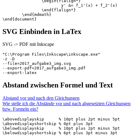
		\begin{flalign*}

			y' &= f_1'(x) + f_2'(x)

		\end{flalign*}

	\end{mdmath}

SVG Einbinden in LaTex
SVG -> PDF mit Inkscape
"C:\Program Files\Inkscape\inkscape.exe"

-z -D

--file=2017_aufgabe3_img.svg

--export-pdf=2017_aufgabe3_img.pdf

Abstand zwischen Formel und Text
Abstand vor und nach den Gleichungen
Wie stelle ich die Abstände vor und nach abgesetzten Gleichungen
bzw. Formeln ein?
\abovedisplayskip      % 10pt plus 2pt minus 5pt

\abovedisplayshortskip % 0pt plus 3pt

\belowdisplayskip      % 10pt plus 2pt minus 5pt

\belowdisplayshortskip % 6pt plus 3pt minus 3pt
