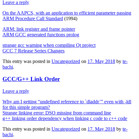
Leave a reply
On the AAPCS, with an application to efficient parameter passing
ARM Procedure Call Standard
(1994)
ARM: link register and frame pointer
ARM GCC generated functions prolog
strange gcc warning when compiling Qt project
GCC 7 Release Series Changes
This entry was posted in
Uncategorized
on
17. May 2018
by
te-
bachi
.
GCC/G++ Link Order
Leave a reply
Why am I getting “undefined reference to `dladdr’” even with -ldl
for this simple program?
Strange linking error: DSO missing from command line
g++ linking order dependency when linking c code to c++ code
This entry was posted in
Uncategorized
on
17. May 2018
by
te-
bachi
.