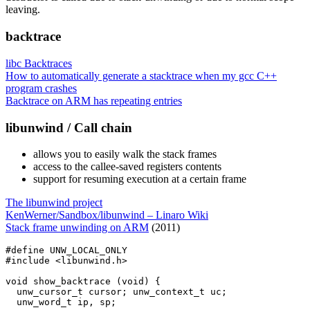
leaving.
backtrace
libc Backtraces
How to automatically generate a stacktrace when my gcc C++
program crashes
Backtrace on ARM has repeating entries
libunwind / Call chain
allows you to easily walk the stack frames
access to the callee-saved registers contents
support for resuming execution at a certain frame
The libunwind project
KenWerner/Sandbox/libunwind – Linaro Wiki
Stack frame unwinding on ARM
(2011)
#define UNW_LOCAL_ONLY

#include <libunwind.h>

void show_backtrace (void) {

  unw_cursor_t cursor; unw_context_t uc;

  unw_word_t ip, sp;
