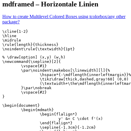
mdframed – Horizontale Linien
How to create Multilevel Colored Boxes using tcolorbox/any other
package?
\cline{1-2}

\hline

\midrule

\rule{length}{thickness}

% \draw[option] (x,y) (w,h)

\newcommand{\sepline}[2]{

	\vspace{#1}

	\par\noindent\makebox[\linewidth][l]{%

		\hspace*{-\mdflength{innerleftmargin}}%

		\tikz\draw[thick,dashed,gray!60] (0,0) --%

		(\textwidth+\the\mdflength{innerleftmargin}+\the\mdflength{innerrightmargin},0);

	}\par\nobreak

	\vspace{#2}

}

\begin{document}

	\begin{mdmath}

		\begin{flalign*}

			y' &= C \cdot f'(x)

		\end{flalign*}

		\sepline{-1.3cm}{-1.2cm}
